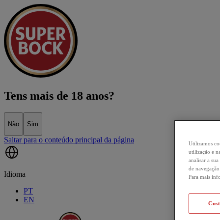
Tens mais de 18 anos?
Não
Sim
Saltar para o conteúdo principal da página
Utilizamos co
utilização e
analisar a sua
de navegação.
Idioma
Para mais inf
PT
EN
Cus