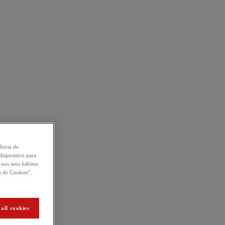
ência de
ispositivo para
 nos seus hábitos
s de Cookies".
all cookies