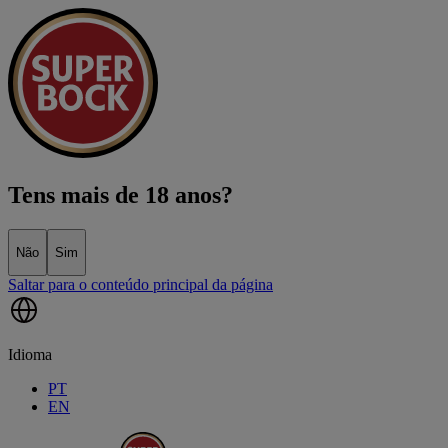
Tens mais de 18 anos?
Não
Sim
Saltar para o conteúdo principal da página
Idioma
PT
EN