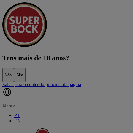
Tens mais de 18 anos?
Não
Sim
Saltar para o conteúdo principal da página
Idioma
PT
EN