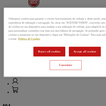
Nossas cervejas
Utilizamos cookies para garantir o correto funcionamento do website e, desse modo, as
Passatempos
experiência de utilização e navegação. Ao clicar em "ACEITAR TODOS", concorda com
de cookies no seu dispositivo para analisar a sua utilização do website, para adaptá-lo às 
Música
para personalizar conteúdos com base nos seus hábitos de navegação. Se pretender gerir a
cookies a armazenar no seu dispositivo clique em "Definições de Cookies". Para mais in
Futebol
a nossa
Política de Cookies
Mundo da Cerveja
Reject all cookies
Accept all cookies
Customize