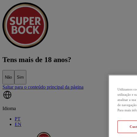
Tens mais de 18 anos?
Não
Sim
Saltar para o conteúdo principal da página
Utilizamos co
utilização e
analisar a sua
de navegação.
Idioma
Para mais inf
PT
EN
Cus