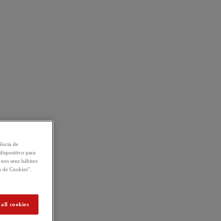
ência de
ispositivo para
 nos seus hábitos
s de Cookies".
all cookies