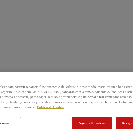
okies para garantir o correto funcionamento do website e, desse modo, assegurar uma boa experi
 navegação. Ao clicar em "ACEITAR TODOS", concorda com o armazenamento de cookies no seu d
 utilização do website, para adaptá-lo às suas preferências e para personalizar conteúdos com base
 Se pretender gerir as categorias de cookies a armazenar no seu dispositivo clique em "Definiçõe
ormações consulte a nossa
Política de Cookies
tomize
Reject all cookies
Accept 