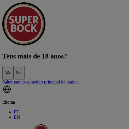
Tens mais de 18 anos?
Não
Sim
Saltar para o conteúdo principal da página
Idioma
PT
EN