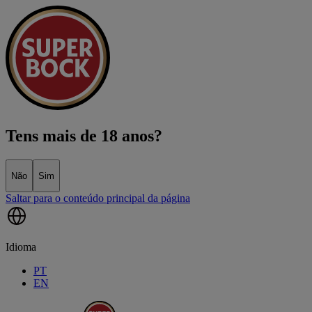
Tens mais de 18 anos?
Não
Sim
Saltar para o conteúdo principal da página
Idioma
PT
EN