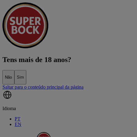
Tens mais de 18 anos?
Não
Sim
Saltar para o conteúdo principal da página
Idioma
PT
EN