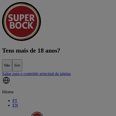
Tens mais de 18 anos?
Não
Sim
Saltar para o conteúdo principal da página
Idioma
PT
EN