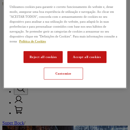
Utilizamos cookies para garantir o correto funcionamento do website e, desse
modo, assegurar uma boa experiência de utilização e navegação. Ao clicar em
"ACEITAR TODOS", concorda com o armazenamento de cookies no seu
Nossas cervejas
dispositivo para analisar a sua utilização do website, para adaptá-lo às suas
preferências e para personalizar conteúdos com base nos seus hábitos de
Passatempos
navegação. Se pretender gerir as categorias de cookies a armazenar no seu
dispositivo clique em "Definições de Cookies". Para mais informações consulte a
Música
nossa
Política de Cookies
Futebol
Reject all cookies
Accept all cookies
Mundo da Cerveja
Customize
Super Bock
/
M