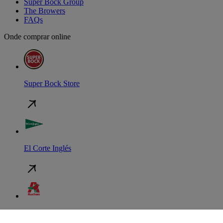
Super Bock Group
The Browers
FAQs
Onde comprar online
Super Bock Store
El Corte Inglés
Auchan