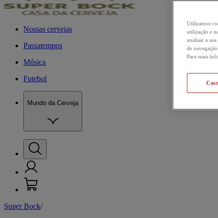
Utilizamos co
Nossas cervejas
utilização e
analisar a sua
Passatempos
de navegação.
Para mais inf
Música
Futebol
Cus
Mundo da Cerveja
Super Bock
/