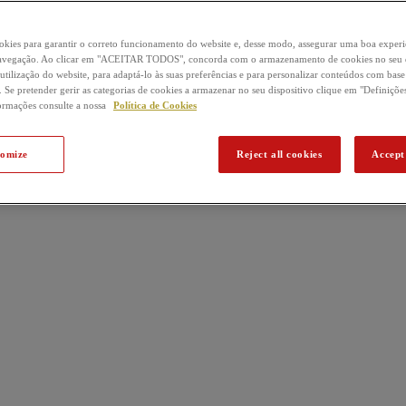
okies para garantir o correto funcionamento do website e, desse modo, assegurar uma boa experi
 navegação. Ao clicar em "ACEITAR TODOS", concorda com o armazenamento de cookies no seu d
 utilização do website, para adaptá-lo às suas preferências e para personalizar conteúdos com base
 Se pretender gerir as categorias de cookies a armazenar no seu dispositivo clique em "Definiçõe
ormações consulte a nossa
Política de Cookies
tomize
Reject all cookies
Accept 