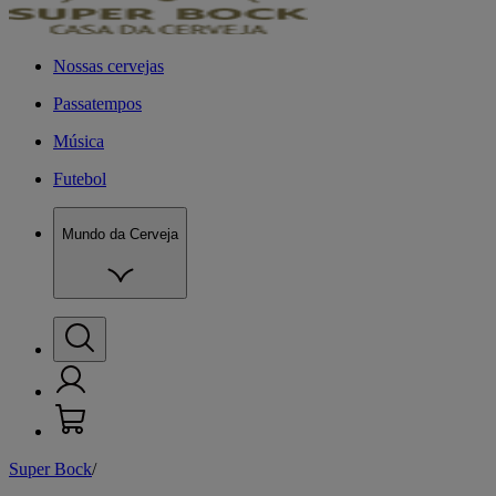
Nossas cervejas
Passatempos
Música
Futebol
Mundo da Cerveja
Super Bock
/
M