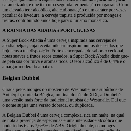
caramelizado, e que têm uma segunda fermentação em garrafa. Com
um elevado teor alcoólico, alta carbonatação e um caráter por vezes
peculiar de levedura, a cerveja trapista é produzida por monges e
freiras, contribuindo ainda hoje para o turismo monástico.
A RAINHA DAS ABADIAS PORTUGUESAS
A Super Bock Abadia é uma cerveja inspirada nas cervejas de
abadia belgas, cuja receita milenar inspirou muitos dos estilos que
hoje tens à tua disposição. Forte e encorpada, de sabor excecional,
notas suaves a frutos secos tostados, a Super Bock Abadia distingue-
se pela sua cor ruiva e aromas ricos. O teor alcoólico é de 6,4% e o
amargor moderado a baixo.
Belgian Dubbel
Criada pelos monges do mosteiro de Westmalle, nos subúrbios de
Antuérpia, norte da Bélgica, no final do século XIX, a Dubbel é
uma versão mais forte da tradicional trapista de Westmalle. Daí que
o nome sugira uma versão dobrada, ou duplicada.
A Belgian Dubbel é uma cerveja complexa, rica em malte, na qual
se nota a presença de especiarias e uma intensidade alcoólica que
pode ir dos 6 aos 7,6%% de ABV. Originalmente, os monges
utilizavam açúcar de beterraba caramelizado, mas a evolução da