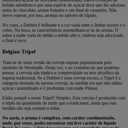
bebida substituiu-o por uma espécie de açúcar doce que lhe adiciona
notas de chocolate, aroma frutados e um final de caramelo. Não
deves esperar, por isso, aromas ou sabores de lúpulo.
No copo, a Dubbel é brilhante e a cor varia entre o âmbar escuro e o
cobre. Na boca, as características assemelham-se às do aroma. O
sabor a malte varia de médio a médio alto e, embora seja adocicado,
o final é seco.
Belgian Tripel
Trata-se de outra versão da cerveja trapista popularizada pelo
mosteiro de Westmalle. Desta vez, e ao contrário do que poderias
pensar, a cerveja não triplica a complexidade ou teor alcoólico da
trapista tradicional. Se a Dubbel é uma cerveja escura, a Tripel é a
categoria dourada da mesma cerveja, na medida em que não utiliza
açúcar caramelizado e é produzida com malte Pilsner.
Então porquê o nome Tripel? Simples. Esta cerveja é produzida com
o triplo da quantidade de malte que a tradicional, ainda que esta
medida não seja comum a todas.
No nariz, o aroma é complexo, com caráter condimentado,
onde, por vezes, podes encontrar um leve caráter de lúpulo