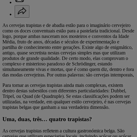
As cervejas trapistas e de abadia estão para o imaginário cervejeiro
como os doces conventuais estão para a pastelaria tradicional. Desde
logo, porque ambas nasceram nos mosteiros e conventos da Idade
Média, fruto de anos, décadas e séculos de experimentação e
partilha de conhecimento entre gerações. Existe algo de enigmático,
antigo, quase secretista nestas cervejas simples mas que utilizam
produtos de grande qualidade. De certo modo, elas comprovam o
complexo e misterioso paradoxo de Schrödinger, estando
simultaneamente vivas e mortas, que é como quem diz, dentro e fora
das modas cervejeiras. Por outras palavras: são cervejas intemporais,
Para tornar as cervejas trapistas ainda mais complexas, existem
dentro destas subestilos com diferentes particularidades: Dubbel,
Tripel, ou Quad (de Quadruple). Se estas classificações podem ser
utilizadas, na verdade, em qualquer estilo cervejeiro, é nas cervejas
trapistas belgas que ganham a sua verdadeira dimensão.
Uma, duas, três… quatro trapistas?
As cervejas trapistas refletem a cultura gastronómica belga. São
cervejas que utilizam especiarias locais, incluindo açúcar ou açúcar