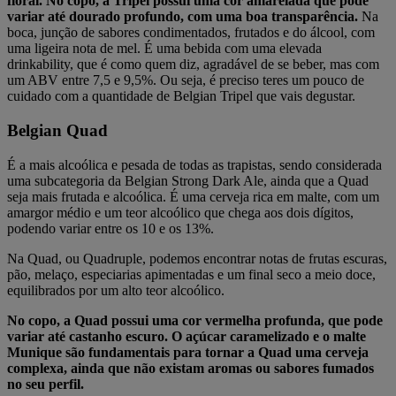
floral. No copo, a Tripel possui uma cor amarelada que pode
variar até dourado profundo, com uma boa transparência.
Na
boca, junção de sabores condimentados, frutados e do álcool, com
uma ligeira nota de mel. É uma bebida com uma elevada
drinkability, que é como quem diz, agradável de se beber, mas com
um ABV entre 7,5 e 9,5%. Ou seja, é preciso teres um pouco de
cuidado com a quantidade de Belgian Tripel que vais degustar.
Belgian Quad
É a mais alcoólica e pesada de todas as trapistas, sendo considerada
uma subcategoria da Belgian Strong Dark Ale, ainda que a Quad
seja mais frutada e alcoólica. É uma cerveja rica em malte, com um
amargor médio e um teor alcoólico que chega aos dois dígitos,
podendo variar entre os 10 e os 13%.
Na Quad, ou Quadruple, podemos encontrar notas de frutas escuras,
pão, melaço, especiarias apimentadas e um final seco a meio doce,
equilibrados por um alto teor alcoólico.
No copo, a Quad possui uma cor vermelha profunda, que pode
variar até castanho escuro. O açúcar caramelizado e o malte
Munique são fundamentais para tornar a Quad uma cerveja
complexa, ainda que não existam aromas ou sabores fumados
no seu perfil.