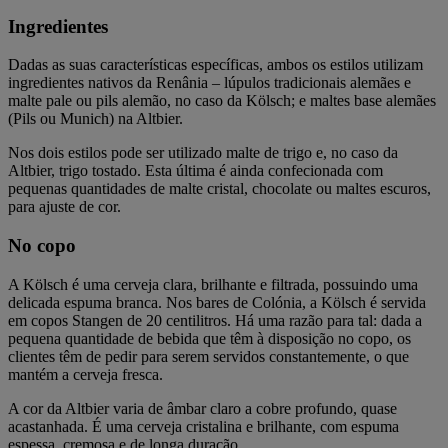
Ingredientes
Dadas as suas características específicas, ambos os estilos utilizam
ingredientes nativos da Renânia – lúpulos tradicionais alemães e
malte pale ou pils alemão, no caso da Kölsch; e maltes base alemães
(Pils ou Munich) na Altbier.
Nos dois estilos pode ser utilizado malte de trigo e, no caso da
Altbier, trigo tostado. Esta última é ainda confecionada com
pequenas quantidades de malte cristal, chocolate ou maltes escuros,
para ajuste de cor.
No copo
A Kölsch é uma cerveja clara, brilhante e filtrada, possuindo uma
delicada espuma branca. Nos bares de Colónia, a Kölsch é servida
em copos Stangen de 20 centilitros. Há uma razão para tal: dada a
pequena quantidade de bebida que têm à disposição no copo, os
clientes têm de pedir para serem servidos constantemente, o que
mantém a cerveja fresca.
A cor da Altbier varia de âmbar claro a cobre profundo, quase
acastanhada. É uma cerveja cristalina e brilhante, com espuma
espessa, cremosa e de longa duração.