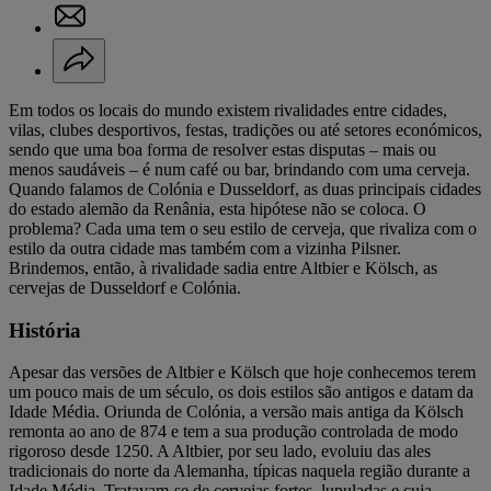
Em todos os locais do mundo existem rivalidades entre cidades,
vilas, clubes desportivos, festas, tradições ou até setores económicos,
sendo que uma boa forma de resolver estas disputas – mais ou
menos saudáveis – é num café ou bar, brindando com uma cerveja.
Quando falamos de Colónia e Dusseldorf, as duas principais cidades
do estado alemão da Renânia, esta hipótese não se coloca. O
problema? Cada uma tem o seu estilo de cerveja, que rivaliza com o
estilo da outra cidade mas também com a vizinha Pilsner.
Brindemos, então, à rivalidade sadia entre Altbier e Kölsch, as
cervejas de Dusseldorf e Colónia.
História
Apesar das versões de Altbier e Kölsch que hoje conhecemos terem
um pouco mais de um século, os dois estilos são antigos e datam da
Idade Média. Oriunda de Colónia, a versão mais antiga da Kölsch
remonta ao ano de 874 e tem a sua produção controlada de modo
rigoroso desde 1250. A Altbier, por seu lado, evoluiu das ales
tradicionais do norte da Alemanha, típicas naquela região durante a
Idade Média. Tratavam-se de cervejas fortes, lupuladas e cuja