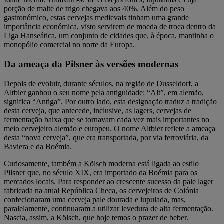
porção de malte de trigo chegava aos 40%. Além do peso
gastronómico, estas cervejas medievais tinham uma grande
importância económica, visto servirem de moeda de troca dentro da
Liga Hanseática, um conjunto de cidades que, à época, mantinha o
monopólio comercial no norte da Europa.
Da ameaça da Pilsner às versões modernas
Depois de evoluir, durante séculos, na região de Dusseldorf, a
Altbier ganhou o seu nome pela antiguidade: “Alt”, em alemão,
significa “Antiga”. Por outro lado, esta designação traduz a tradição
desta cerveja, que antecede, inclusive, as lagers, cervejas de
fermentação baixa que se tornavam cada vez mais importantes no
meio cervejeiro alemão e europeu. O nome Altbier reflete a ameaça
desta “nova cerveja”, que era transportada, por via ferroviária, da
Baviera e da Boémia.
Curiosamente, também a Kölsch moderna está ligada ao estilo
Pilsner que, no século XIX, era importado da Boémia para os
mercados locais. Para responder ao crescente sucesso da pale lager
fabricada na atual República Checa, os cervejeiros de Colónia
confecionaram uma cerveja pale dourada e lupulada, mas,
paralelamente, continuaram a utilizar levedura de alta fermentação.
Nascia, assim, a Kölsch, que hoje temos o prazer de beber.