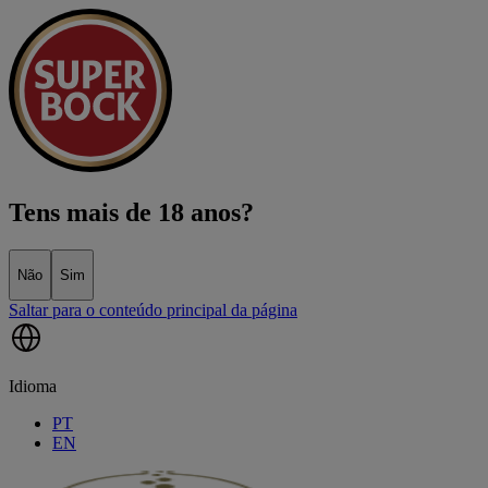
Tens mais de 18 anos?
Não
Sim
Saltar para o conteúdo principal da página
Idioma
PT
EN