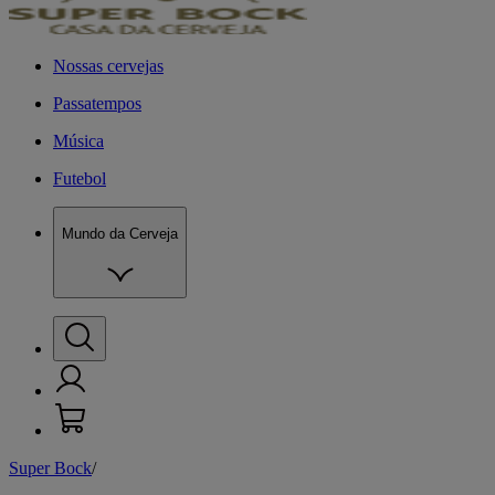
Nossas cervejas
Passatempos
Música
Futebol
Mundo da Cerveja
Super Bock
/
M