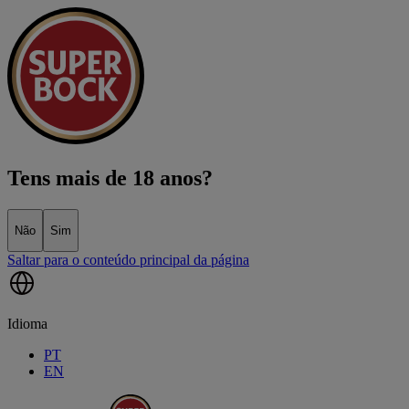
Tens mais de 18 anos?
Não
Sim
Saltar para o conteúdo principal da página
Idioma
PT
EN