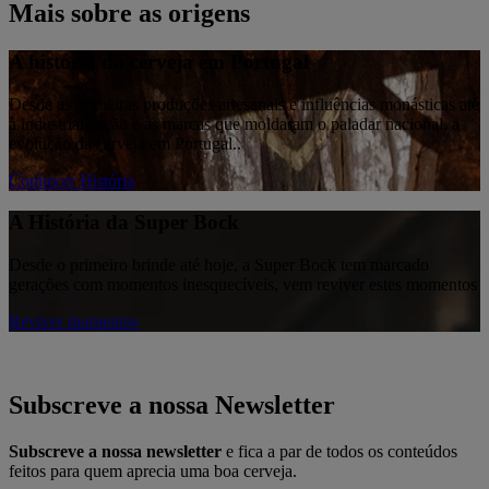
Mais sobre as origens
A história da cerveja em Portugal
Desde as primeiras produções artesanais e influências monásticas até
à industrialização e às marcas que moldaram o paladar nacional, a
evolução da cerveja em Portugal..
Conhecer História
A História da Super Bock
Desde o primeiro brinde até hoje, a Super Bock tem marcado
gerações com momentos inesquecíveis, vem reviver estes momentos
Reviver momentos
Subscreve a nossa Newsletter
Subscreve a nossa newsletter
e fica a par de todos os conteúdos
feitos para quem aprecia uma boa cerveja.