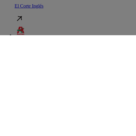
El Corte Inglés
Auchan
Continente
Política de Privacidade
Política de Cookies
Termos e Condições