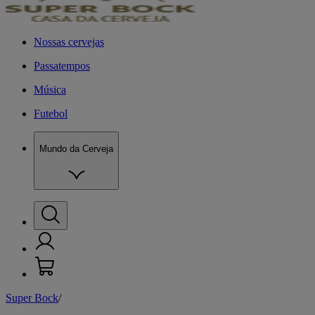
Nossas cervejas
Passatempos
Música
Futebol
Mundo da Cerveja
Super Bock
/
M