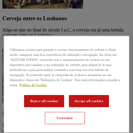
Cerveja entre os Lusitanos
Julga-se que no final do século I a.C. a cerveja era já uma bebida
corrente entre os Lusitanos.
2
1
Utilizamos cookies para garantir o correto funcionamento do website e, desse
modo, assegurar uma boa experiência de utilização e navegação. Ao clicar em
"ACEITAR TODOS", concorda com o armazenamento de cookies no seu
dispositivo para analisar a sua utilização do website, para adaptá-lo às suas
preferências e para personalizar conteúdos com base nos seus hábitos de
navegação. Se pretender gerir as categorias de cookies a armazenar no seu
dispositivo clique em "Definições de Cookies". Para mais informações consulte a
nossa
Política de Cookies
Reject all cookies
Accept all cookies
Produção caseira pós-Império Romano
Customize
Findo o império romano e após o século V, a produção de cerveja
era uma atividade caseira, maioritariamente feita por mulheres.