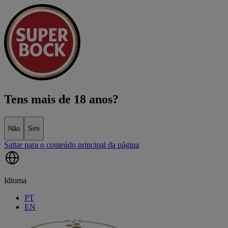
Tens mais de 18 anos?
Não
Sim
Saltar para o conteúdo principal da página
Idioma
PT
EN