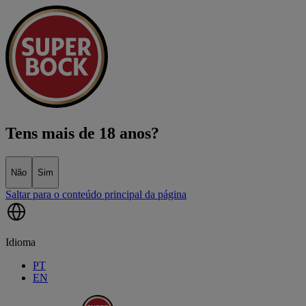
Tens mais de 18 anos?
Não
Sim
Saltar para o conteúdo principal da página
Idioma
PT
EN