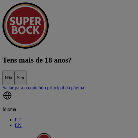
Tens mais de 18 anos?
Não
Sim
Saltar para o conteúdo principal da página
Idioma
PT
EN