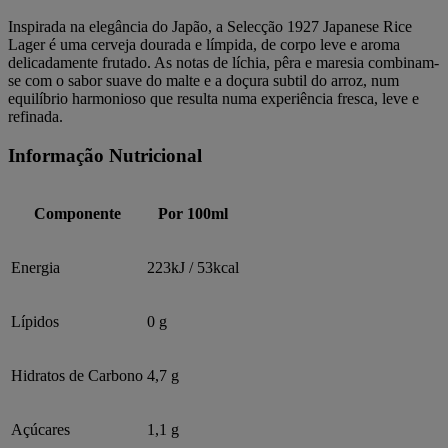
Inspirada na elegância do Japão, a Selecção 1927 Japanese Rice
Lager é uma cerveja dourada e límpida, de corpo leve e aroma
delicadamente frutado. As notas de líchia, pêra e maresia combinam-
se com o sabor suave do malte e a doçura subtil do arroz, num
equilíbrio harmonioso que resulta numa experiência fresca, leve e
refinada.
Informação Nutricional
Componente
Por 100ml
Energia
223kJ / 53kcal
Lípidos
0 g
Hidratos de Carbono
4,7 g
Açúcares
1,1 g