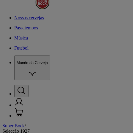
Nossas cervejas
Passatempos
Música
Futebol
Mundo da Cerveja
Super Bock
/
N
Selecção 1927