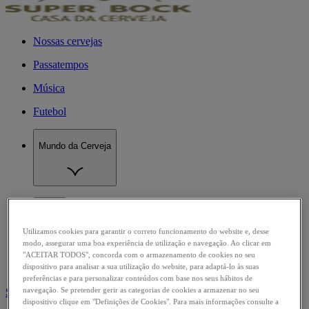
Nossas cervejas
Passatempos
Música
Futebol
Mundo da Cerveja
Utilizamos cookies para garantir o correto funcionamento do website e, desse
modo, assegurar uma boa experiência de utilização e navegação. Ao clicar em
"ACEITAR TODOS", concorda com o armazenamento de cookies no seu
dispositivo para analisar a sua utilização do website, para adaptá-lo às suas
preferências e para personalizar conteúdos com base nos seus hábitos de
navegação. Se pretender gerir as categorias de cookies a armazenar no seu
Super Bock
/
M
dispositivo clique em "Definições de Cookies". Para mais informações consulte a