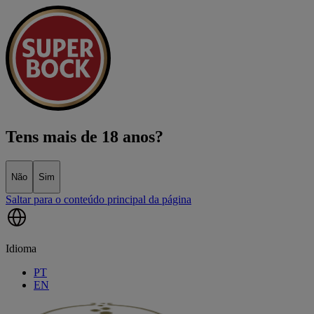
Tens mais de 18 anos?
Não
Sim
Saltar para o conteúdo principal da página
Idioma
PT
EN