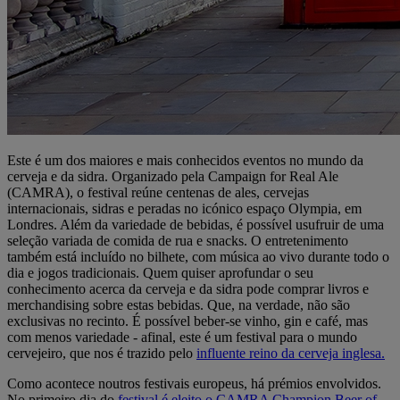
Este é um dos maiores e mais conhecidos eventos no mundo da
cerveja e da sidra. Organizado pela Campaign for Real Ale
(CAMRA), o festival reúne centenas de ales, cervejas
internacionais, sidras e peradas no icónico espaço Olympia, em
Londres. Além da variedade de bebidas, é possível usufruir de uma
seleção variada de comida de rua e snacks. O entretenimento
também está incluído no bilhete, com música ao vivo durante todo o
dia e jogos tradicionais. Quem quiser aprofundar o seu
conhecimento acerca da cerveja e da sidra pode comprar livros e
merchandising sobre estas bebidas. Que, na verdade, não são
exclusivas no recinto. É possível beber-se vinho, gin e café, mas
com menos variedade - afinal, este é um festival para o mundo
cervejeiro, que nos é trazido pelo
influente reino da cerveja inglesa.
Como acontece noutros festivais europeus, há prémios envolvidos.
No primeiro dia do
festival é eleito o CAMRA Champion Beer of