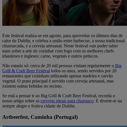
Este festival realiza-se em agosto, para aproveitar os últimos dias de
calor de Dublin, e celebra a união entre barbecue, a nossa tradicional
churrascada, e a cerveja artesanal. Neste festival vais poder saber
mais sobre a arte de cozinhar com fogo com os melhores chefs
irlandeses e ingleses: carne, vegetais e outros petiscos.
Não estarás só: cerca de 20 mil pessoas visitam regularmente o
Big
Grill & Craft Beer Festival
todos os anos, sendo servidos por 20
restaurantes que cozinham utilizando apenas madeira e carvão
vegetal. O prato principal é servido com cerveja artesanal, mas
existem outras bebidas no recinto.
Se está a pensar ir ao Big Grill & Craft Beer Festival, recorda o
nosso artigo sobre as
cervejas ideais para churrasco
. E diverte-te na
sempre alegre e festiva cidade de Dublin.
Artbeerfest, Caminha (Portugal)