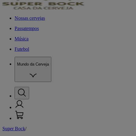
Nossas cervejas
Passatempos
Música
Futebol
Mundo da Cerveja
Super Bock
/
M