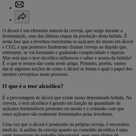
O álcool é um elemento natural da cerveja, que surge durante a
fermentação, uma das últimas etapas da produção desta bebida. É
nesta fase que a levedura transforma os açúcares do mosto em álcool
e CO2, e que podemos finalmente chamar cerveja ao líquido que,
entretanto, se vai formando e ganhando complexidade e riqueza.
Mas será que o teor alcoólico influencia o sabor e aroma da bebida?
É o que te iremos dar conta neste artigo. Primeiro, porém, vamos
dar-te algumas noções de como o álcool se forma e qual o papel dos
mestres cervejeiros neste processo.
O que é o teor alcoólico?
É a percentagem de álcool que existe numa determinada bebida. Na
cerveja, o teor alcoólico é gerado em função da quantidade de
açúcares fermentáveis presentes no mosto e a extensão com que
esses açúcares são realmente fermentados pelas leveduras.
Uma vez que o álcool é produzido na própria cerveja, é necessário
medi-lo. A análise da cerveja quanto ao conteúdo alcoólico é uma
parte importante do trabalho laboratorial, quer para efeitos de