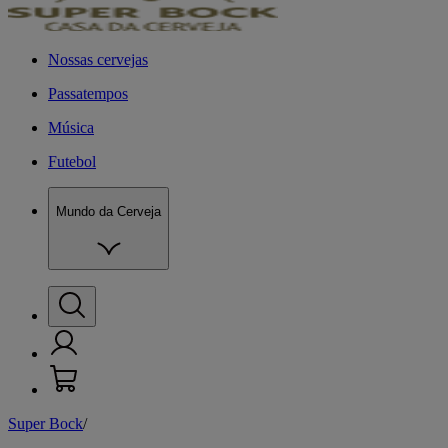
Nossas cervejas
Passatempos
Música
Futebol
Mundo da Cerveja
Super Bock
/
M