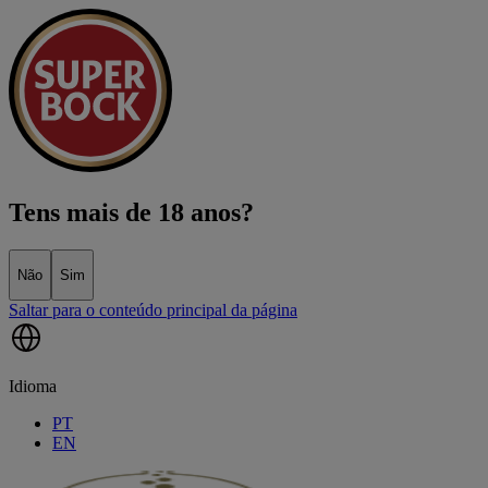
Tens mais de 18 anos?
Não
Sim
Saltar para o conteúdo principal da página
Idioma
PT
EN