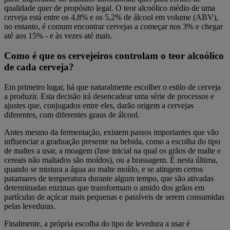
qualidade quer de propósito legal. O teor alcoólico médio de uma
cerveja está entre os 4,8% e os 5,2% de álcool em volume (ABV),
no entanto, é comum encontrar cervejas a começar nos 3% e chegar
até aos 15% - e às vezes até mais.
Como é que os cervejeiros controlam o teor alcoólico
de cada cerveja?
Em primeiro lugar, há que naturalmente escolher o estilo de cerveja
a produzir. Esta decisão irá desencadear uma série de processos e
ajustes que, conjugados entre eles, darão origem a cervejas
diferentes, com diferentes graus de álcool.
Antes mesmo da fermentação, existem passos importantes que vão
influenciar a graduação presente na bebida, como a escolha do tipo
de maltes a usar, a moagem (fase inicial na qual os grãos de malte e
cereais não maltados são moídos), ou a brassagem. É nesta última,
quando se mistura a água ao malte moído, e se atingem certos
patamares de temperatura durante algum tempo, que são ativadas
determinadas enzimas que transformam o amido dos grãos em
partículas de açúcar mais pequenas e passíveis de serem consumidas
pelas leveduras.
Finalmente, a própria escolha do tipo de levedura a usar é