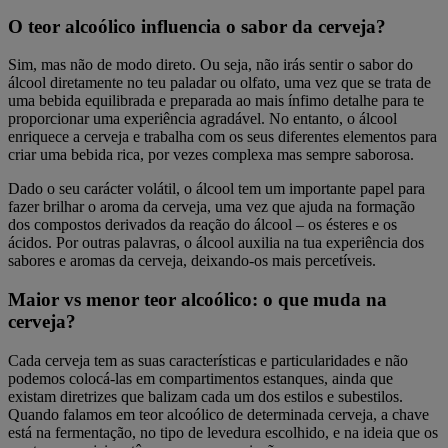
O teor alcoólico influencia o sabor da cerveja?
Sim, mas não de modo direto. Ou seja, não irás sentir o sabor do
álcool diretamente no teu paladar ou olfato, uma vez que se trata de
uma bebida equilibrada e preparada ao mais ínfimo detalhe para te
proporcionar uma experiência agradável. No entanto, o álcool
enriquece a cerveja e trabalha com os seus diferentes elementos para
criar uma bebida rica, por vezes complexa mas sempre saborosa.
Dado o seu carácter volátil, o álcool tem um importante papel para
fazer brilhar o aroma da cerveja, uma vez que ajuda na formação
dos compostos derivados da reação do álcool – os ésteres e os
ácidos. Por outras palavras, o álcool auxilia na tua experiência dos
sabores e aromas da cerveja, deixando-os mais percetíveis.
Maior vs menor teor alcoólico: o que muda na
cerveja?
Cada cerveja tem as suas características e particularidades e não
podemos colocá-las em compartimentos estanques, ainda que
existam diretrizes que balizam cada um dos estilos e subestilos.
Quando falamos em teor alcoólico de determinada cerveja, a chave
está na fermentação, no tipo de levedura escolhido, e na ideia que os