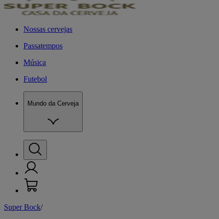
Nossas cervejas
Passatempos
Música
Futebol
Mundo da Cerveja
Super Bock
/
M