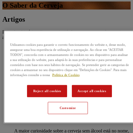
O Saber da Cerveja
Artigos
Descobre histórias, dicas e curiosidades que tornam cada cerveja
ainda mais interessante.
Utilizamos cookies para garantir o correto funcionamento do website e, desse modo,
assegurar uma boa experiência de utilização e navegação. Ao clicar em "ACEITAR
TODOS", concorda com o armazenamento de cookies no seu dispositivo para analisar
a sua utilização do website, para adaptá-lo às suas preferências e para personalizar
conteúdos com base nos seus hábitos de navegação. Se pretender gerir as categorias de
cookies a armazenar no seu dispositivo clique em "Definições de Cookies". Para mais
informações consulte a nossa
Política de Cookies
Reject all cookies
Accept all cookies
Artigo
Customize
Cerveja sem álcool: toda a verdade
A maior curiosidade sobre a cerveja sem álcool está no nome,