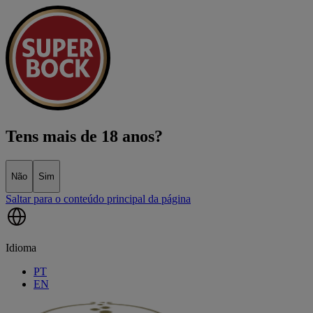
Tens mais de 18 anos?
Não
Sim
Saltar para o conteúdo principal da página
Idioma
PT
EN